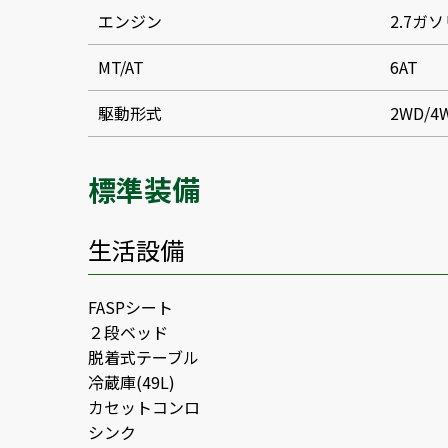
エンジン
2.7ガ
MT/AT
6AT
駆動形式
2WD/4
標準装備
生活設備
FASPシート
２段ベッド
脱着式テーブル
冷蔵庫(49L)
カセットコンロ
シンク