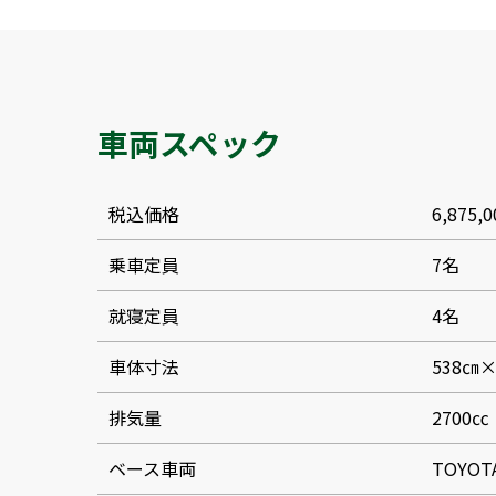
車両スペック
税込価格
6,875
乗車定員
7名
就寝定員
4名
車体寸法
538㎝×
排気量
2700㏄
ベース車両
TOYOT