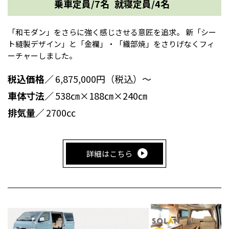
乗車定員/7名
就寝定員/4名
「和モダン」をさらに強く感じさせる意匠を追求。 新「シー
ト縫製デザイン」と「金襴」・「織部焼」をさりげなくフィ
ーチャーしました。
税込価格／
6,875,000円（税込）～
車体寸法／
538㎝×188㎝×240㎝
排気量／
2700㏄
詳細はこちら