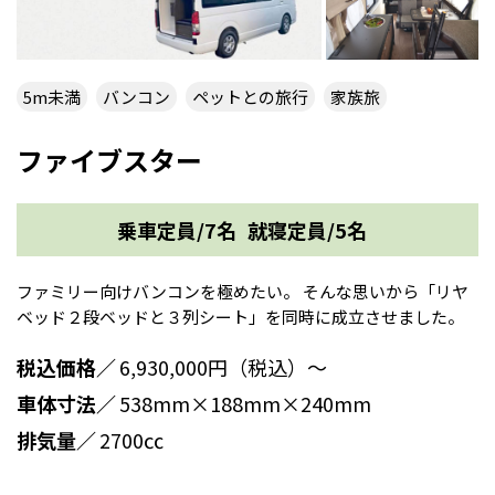
5m未満
バンコン
ペットとの旅行
家族旅
ファイブスター
乗車定員/7名
就寝定員/5名
ファミリー向けバンコンを極めたい。 そんな思いから「リヤ
ベッド２段ベッドと３列シート」を同時に成立させました。
税込価格／
6,930,000円（税込）～
車体寸法／
538mm×188mm×240mm
排気量／
2700㏄