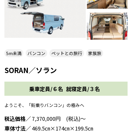
5m未満
バンコン
ペットとの旅行
家族旅
SORAN／ソラン
乗車定員/６名
就寝定員/３名
ようこそ、「街乗りバンコン」の極みへ
税込価格／
7,370,000円 (税込)～
車体寸法／
469.5㎝×174㎝×199.5㎝